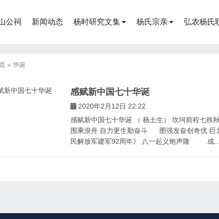
山公祠
新闻动态
杨时研究文集
杨氏宗亲
弘农杨氏
页
»
华诞
感赋新中国七十华诞
2020年2月12日 22:22
感赋新中国七十华诞 （ 杨土生） 坎坷前程七
围乘浪舟 自力更生勤奋斗 图强发奋创奇优 巨
民解放军建军92周年》 八一起义炮声隆 成..