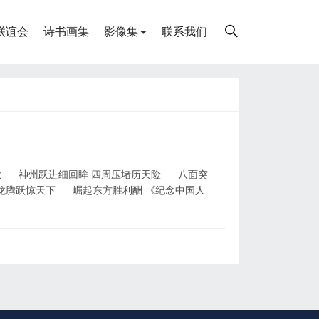
联谊会
诗书画集
影像集
联系我们
秩秋 神州跃进细回眸 四周压堵历天险 八面突
龙腾跃惊天下 崛起东方胜利酬 《纪念中国人
.