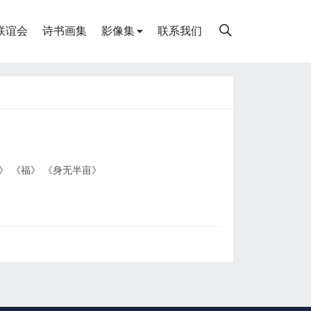
联谊会
诗书画集
影像集
联系我们
》 《福》 《身无半亩》