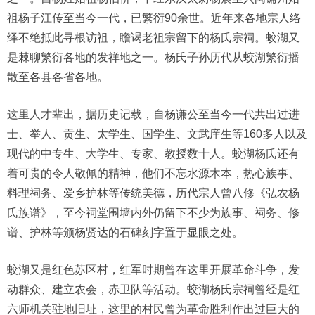
祖杨子江传至当今一代，已繁衍90余世。近年来各地宗人络
绎不绝抵此寻根访祖，瞻谒老祖宗留下的杨氏宗祠。蛟湖又
是棘聊繁衍各地的发祥地之一。杨氏子孙历代从蛟湖繁衍播
散至各县各省各地。
这里人才辈出，据历史记载，自杨谦公至当今一代共出过进
士、举人、贡生、太学生、国学生、文武庠生等160多人以及
现代的中专生、大学生、专家、教授数十人。蛟湖杨氏还有
着可贵的令人敬佩的精神，他们不忘水源木本，热心族事、
料理祠务、爱乡护林等传统美德，历代宗人曾八修《弘农杨
氏族谱》，至今祠堂围墙内外仍留下不少为族事、祠务、修
谱、护林等颁杨贤达的石碑刻字置于显眼之处。
蛟湖又是红色苏区村，红军时期曾在这里开展革命斗争，发
动群众、建立农会，赤卫队等活动。蛟湖杨氏宗祠曾经是红
六师机关驻地旧址，这里的村民曾为革命胜利作出过巨大的