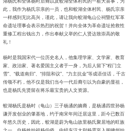
湖杨氏和全体杨时后裔以及蛟湖全体村民的一桩大喜事，为
此，我作为杨氏宗亲的一员，也和蛟湖全体村民、杨氏宗亲
一样感到无比高兴，谨此，请让我向蛟湖龟山公祠暨红军革
命遗址理事会表示热烈的祝贺！并向全体为革命遗址抢救性
重修工程出钱出力，作出奉献义举的仁人贤达致崇高的敬
礼！
杨时是我国宋代一位历史名人，他集理学家、文学家、教育
家、政治家、著名爱国主义者于一身，为后人留下“程门立
雪”、“载道南归”、“排阻和议”、“力主抗金”等成语佳话，千古
传颂不朽，他不仅是我们当今一代后裔引以为自豪的显祖，
也是杨氏先贤留在将乐最宝贵的人文资源。
蛟湖杨氏是杨时（龟山）三子杨遹的嫡裔，是杨遹四世孙杨
谦开发创业的肇基地，约于南宋年间迁居这里，距今已数百
年悠久历史，因此，蛟湖是蔚为龟山故里杨氏聚居地的旺族
之一。自杨姓始祖杨伯侨，中经东汉太尉杨震至入闽镛州始