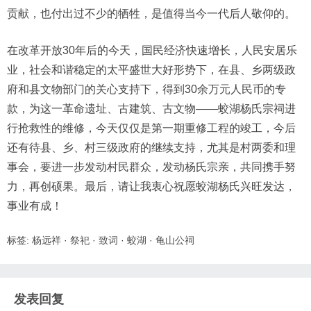
贡献，也付出过不少的牺牲，是值得当今一代后人敬仰的。
在改革开放30年后的今天，国民经济快速增长，人民安居乐
业，社会和谐稳定的太平盛世大好形势下，在县、乡两级政
府和县文物部门的关心支持下，得到30余万元人民币的专
款，为这一革命遗址、古建筑、古文物——蛟湖杨氏宗祠进
行抢救性的维修，今天仅仅是第一期重修工程的竣工，今后
还有待县、乡、村三级政府的继续支持，尤其是村两委和理
事会，要进一步发动村民群众，发动杨氏宗亲，共同携手努
力，再创硕果。最后，请让我衷心祝愿蛟湖杨氏兴旺发达，
事业有成！
标签:
杨远祥
·
祭祀
·
致词
·
蛟湖
·
龟山公祠
发表回复