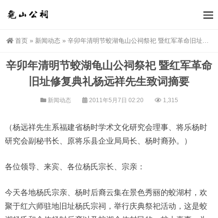
首页
»
新闻动态
»
辛卯年清明节蛟湖龟山公祠祭祀 暨红军革命旧址修复典礼杨远祥先生致词摘要
辛卯年清明节蛟湖龟山公祠祭祀 暨红军革命
旧址修复典礼杨远祥先生致词摘要
新闻动态
2011年5月7日 02:20
1,315
（杨远祥先生系福建省杨时学术文化研究会理事、将乐杨时
研究会副秘书长、原将乐县企业局局长、杨时裔孙。）
各位领导、来宾、各位杨氏宗长、宗亲：
今天各地杨氏宗亲、杨时后裔云集在景色秀丽的蛟湖村，欢
聚于红六师驻地旧址杨氏宗祠，举行庆典祭祀活动，这是蛟