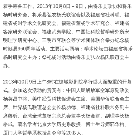
着手筹备工作。2013年10月8日－9日，由将乐县政协和将乐
杨时研究会、将乐县弘农杨氏联谊会以及福建省社科联、福
建省杨时学术文化研究会、福建省董杨学术研究会、福建省
客家研究联谊会、福建武夷学院、中国社科院哲学研究所宋
明理学研究中心、三明市客联会等学术团体联合举办纪念杨
时诞辰960周年活动。主要活动两项：学术论坛由福建省将乐
杨时研究会主办；祭祀杨时活动由将乐县弘农杨氏联谊会主
办。
2013年10月9日上午8时在镛城影剧院举行盛大而隆重的开幕
式。参加这次活动的贵宾有：中国人民解放军空军原副政委
杨英昌中将、美中经贸科技促进会主席、美国华侨联合会主
席、世界杨氏联谊总会会长杨功德、福建省社科联常务副主
席黎昕、台湾全球董杨宗亲总会监事长杨金财、副理事长杨
格成。著名学者北京大学历史系教授、博士生导师郭华榕、
厦门大学哲学系教授高令印等20多人。