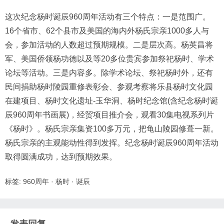
这次纪念杨时诞辰960周年活动有三个特点：一是范围广。
16个省市、62个县市及美国的海内外杨氏宗亲1000多人与
会，参加活动的人数超过预期规模。二是层次高。杨英昌将
军、美国侨领杨功德以及等20多位贵宾参加祭祀杨时、学术
论坛等活动。三是内容多。除学术论坛、祭祀杨时外，还有
民间捐助杨时陵园重修表彰会、参观考察将乐县杨时文化园
在建项目、杨时文化遗址-玉华洞、杨时纪念馆(含纪念杨时诞
辰960周年书画展)，经贸项目推介会，观看30集电视系列片
《杨时》。杨氏宗亲集资100多万元，把龟山陵园修葺一新。
杨氏宗亲的主观能动性得到发挥。纪念杨时诞辰960周年活动
取得圆满成功，达到预期效果。
标签:
960周年
·
杨时
·
诞辰