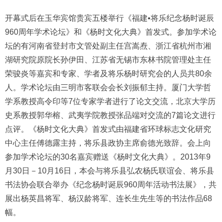
开幕式后在玉华宾馆贵宾五楼举行《福建•将乐纪念杨时诞辰
960周年学术论坛》和《杨时文化大典》首发式。参加学术论
坛的有河南省登封市文管处副主任宫嵩焘、浙江省杭州市湘
湖研究院原院长孙伊田、江苏省无锡市东林书院管理处主任
荣骏炎等嘉宾和专家、学者及将乐杨时研究会的人员共80余
人。学术论坛由三明市客联会会长刘振郁主持。厦门大学哲
学系教授高令印等7位专家学者进行了论文交流，北京大学历
史系教授郭华榕、武夷学院教授张品端对交流的7篇论文进行
点评。《杨时文化大典》首发式由福建省环球标志文化研究
中心主任傅德露主持，将乐县政协主席俞德光致辞。会上向
参加学术论坛的30名嘉宾赠送《杨时文化大典》。2013年9
月30日－10月16日，本会与将乐县弘农杨氏联谊会、将乐县
书法协会联合举办《纪念杨时诞辰960周年活动书法展》，共
展出杨英昌将军、杨汉龄将军、连长生先生等的书法作品68
幅。