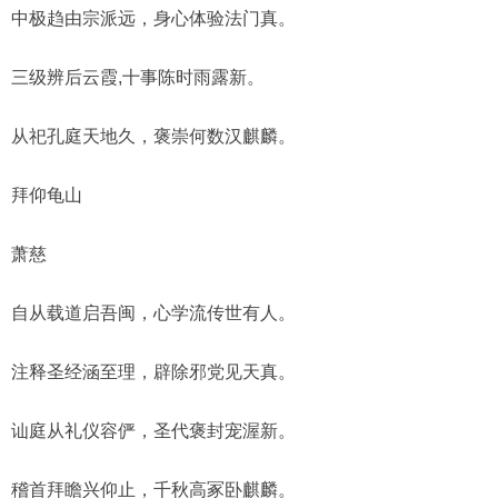
中极趋由宗派远，身心体验法门真。
三级辨后云霞,十事陈时雨露新。
从祀孔庭天地久，褒崇何数汉麒麟。
拜仰龟山
萧慈
自从载道启吾闽，心学流传世有人。
注释圣经涵至理，辟除邪党见天真。
讪庭从礼仪容俨，圣代褒封宠渥新。
稽首拜瞻兴仰止，千秋高冢卧麒麟。