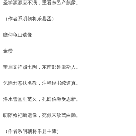
圣学源源应不泯，重看东邑产麒麟。
（作者系明朝将乐县丞）
瞻仰龟山遗像
金瓒
奎启文祥照七闽，东南邹鲁肇斯人。
乞除邪慝扶名教，注释经书续道真。
洛水雪堂垂范久，孔庭伯爵受恩新。
叨陪飨祀瞻遗像，宛似来歆驾白麟。
（作者系明朝将乐县主簿）