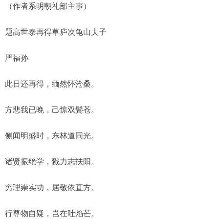
（作者系明朝礼部主事）
题高世泰再得草庐次龟山夫子
严福孙
此日还再得，缅然怀沧桑。
方悲我已晚，己惊双鬓苍。
侧闻明盛时，东林道同光。
诸贤振绝学，戮力志扶阳。
穷理崇实功，居敬依直方。
行尊物自疑，岂在吐焰芒。