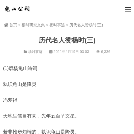
首页
»
杨时研究文集
»
杨时事迹
»
历代名人赞杨时(三)
历代名人赞杨时(三)
杨时事迹
2011年4月19日 03:03
6,336
(1)颂杨龟山诗词
孰识龟山是降灵
冯梦得
天地生儒自有真，先年五百坠文星。
若非推步知端的，孰识龟山是降灵。