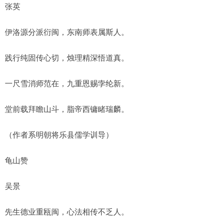
张英
伊洛源分派衍闽，东南师表属斯人。
践行纯固传心切，烛理精深悟道真。
一尺雪消师范在，九重恩赐孛纶新。
堂前载拜瞻山斗，脂帝西镛睹瑞麟。
（作者系明朝将乐县儒学训导）
龟山赞
吴景
先生德业重瓯闽，心法相传不乏人。