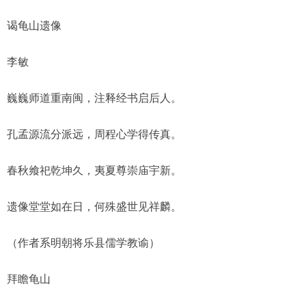
谒龟山遗像
李敏
巍巍师道重南闽，注释经书启后人。
孔孟源流分派远，周程心学得传真。
春秋飨祀乾坤久，夷夏尊崇庙宇新。
遗像堂堂如在日，何殊盛世见祥麟。
（作者系明朝将乐县儒学教谕）
拜瞻龟山