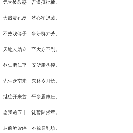
无为彼教惑，吾道掷粃糠。
大哉羲孔易，洗心密退藏。
不效浅薄子，争妍群卉芳。
天地人鼎立，至大亦至刚。
欲仁斯仁至，安所庸彷徨。
先生既南来，东林岁月长。
继往开来兹，平步履康庄。
念我逾五十，徒暂闇然章。
从前所萦绊，不脱名利场。