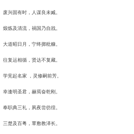
废兴固有时，人谋良未臧。
煅炼及清流，祸国乃自戕。
大道昭日月，宁终掷粃糠。
往复运相循，贤达不复藏。
学宪起名家 ，灵修嗣前芳。
幸逢明圣君，赫焉奋乾刚。
奉职典三礼，夙夜尝彷徨。
三楚及百粤，覃敷教泽长。