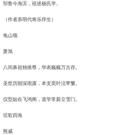
邹鲁今海滨，祖述杨氏学。
（作者系明代将乐痒生）
龟山颂
萧旭
八间鼻祖独推尊，华表巍巍万古存。
圣世历朝深雨露，本支奕叶洁苹蘩。
仪型如在飞鸿阁，道学常新立雪门。
弦歌四海
熊威