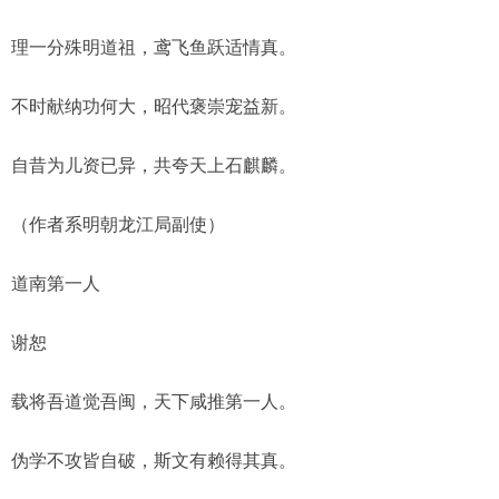
理一分殊明道祖，鸢飞鱼跃适情真。
不时献纳功何大，昭代褒崇宠益新。
自昔为儿资已异，共夸天上石麒麟。
（作者系明朝龙江局副使）
道南第一人
谢恕
载将吾道觉吾闽，天下咸推第一人。
伪学不攻皆自破，斯文有赖得其真。