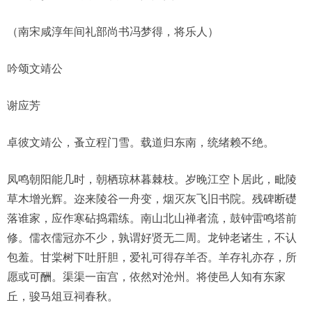
（南宋咸淳年间礼部尚书冯梦得，将乐人）
吟颂文靖公
谢应芳
卓彼文靖公，蚤立程门雪。载道归东南，统绪赖不绝。
凤鸣朝阳能几时，朝栖琼林暮棘枝。岁晚江空卜居此，毗陵
草木增光辉。迩来陵谷一舟变，烟灭灰飞旧书院。残碑断礎
落谁家，应作寒砧捣霜练。南山北山禅者流，鼓钟雷鸣塔前
修。儒衣儒冠亦不少，孰谓好贤无二周。龙钟老诸生，不认
包羞。甘棠树下吐肝胆，爱礼可得存羊否。羊存礼亦存，所
愿或可酬。渠渠一亩宫，依然对沧州。将使邑人知有东家
丘，骏马俎豆祠春秋。