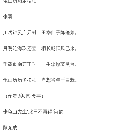
龟山历历多松柏
张翼
川岳钟灵产异材，玉华仙子降蓬莱。
月明沧海珠还莹，桐长朝阳凤已来。
千载道南开正学，一生忠恳著灵台。
龟山历历多松柏，尚想当年手自栽。
（作者系明朝佥事）
步龟山先生“此日不再得”诗韵
顾允成