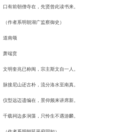
口有前朝僧寺在，先贤曾此读书来。
（作者系明朝湖广监察御史）
道南颂
萧端贲
文明奎兆已称闽，宗主斯文自一人。
脉接尼山还古朴，流分洛水至南真。
仪型远迈遗编在，景仰频来讲席新。
千载祠边多涧藻，只怜生不遇游麟。
（作者系明朝延平府同知）