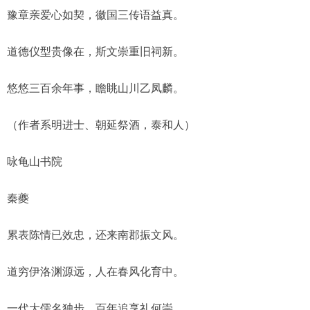
豫章亲爱心如契，徽国三传语益真。
道德仪型贵像在，斯文崇重旧祠新。
悠悠三百余年事，瞻眺山川乙凤麟。
（作者系明进士、朝延祭酒，泰和人）
咏龟山书院
秦夔
累表陈情已效忠，还来南郡振文风。
道穷伊洛渊源远，人在春风化育中。
一代大儒名独步，百年追享礼何崇。