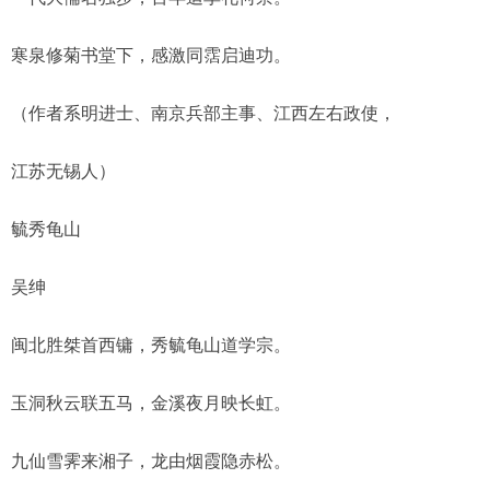
寒泉修菊书堂下，感激同霑启迪功。
（作者系明进士、南京兵部主事、江西左右政使，
江苏无锡人）
毓秀龟山
吴绅
闽北胜桀首西镛，秀毓龟山道学宗。
玉洞秋云联五马，金溪夜月映长虹。
九仙雪霁来湘子，龙由烟霞隐赤松。