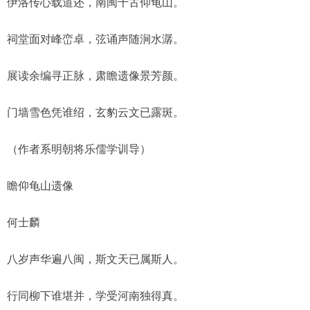
伊洛传心载道还，南闽千古仰龟山。
祠堂面对峰峦卓，弦诵声随涧水潺。
展读余编寻正脉，肃瞻遗像景芳颜。
门墙雪色凭谁绍，玄豹云文已露斑。
（作者系明朝将乐儒学训导）
瞻仰龟山遗像
何士麟
八岁声华遍八闽，斯文天已属斯人。
行同柳下谁堪并，学受河南独得真。