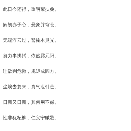
此日今还得，重明耀扶桑。
阙初赤子心，悬象并穹苍。
无端浮云过，暂掩本灵光。
努力事拂拭，依然露元阳。
理欲判危微，规矩成圆方。
尘埃去复来，真气泄针芒。
日新又日新，其何用不臧。
性非犹杞柳，仁义宁贼戕。