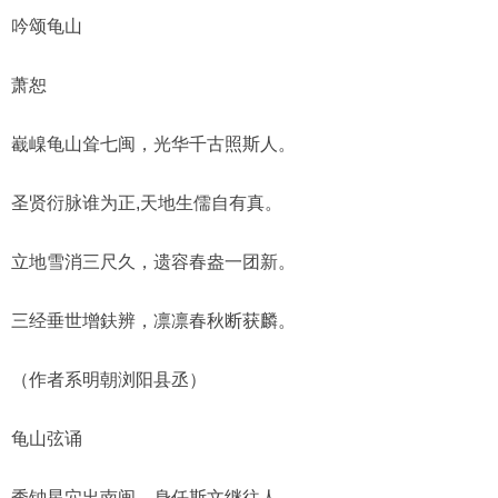
吟颂龟山
萧恕
嶻嵲龟山耸七闽，光华千古照斯人。
圣贤衍脉谁为正,天地生儒自有真。
立地雪消三尺久，遗容春盎一团新。
三经垂世增鈇辨，凛凛春秋断获麟。
（作者系明朝浏阳县丞）
龟山弦诵
秀钟星穴出南闽，身任斯文继往人。