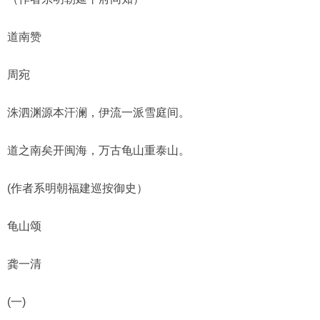
道南赞
周宛
洙泗渊源本汗澜，伊流一派雪庭间。
道之南矣开闽海，万古龟山重泰山。
(作者系明朝福建巡按御史）
龟山颂
龚一清
(一)