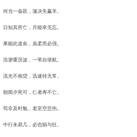
何当一奋跃，籓决失赢羊。
日知其所亡，月能幸无忘。
果能此道矣，虽柔而必强。
浩渺重溟波，一苇自堪航。
流光不相贷，迅速转无常。
朝闻夕死可，仁者寿不亡。
苟非及时勉，老至空悲伤。
中行未易几，必也狷与狂。