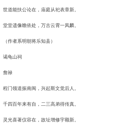
世道能扶公论在，庙庭从祀表章新。
堂堂遗像瞻依处，万古云霄一凤麟。
（作者系明朝将乐知县）
谒龟山祠
詹禄
程门领道振南闽，兴起斯文觉后人。
千四百年来有自，二三高弟得传真。
灵光喜著仪容在，故址增修宇额新。