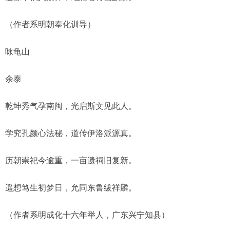
（作者系明朝奉化训导）
咏龟山
余泰
乾坤秀气孕南闽，光启斯文见此人。
学究孔颜心法秘，道传伊洛派源真。
历朝崇祀今逾重，一亩遗祠旧复新。
遥想笃生初梦日，允同东鲁绂祥麟。
（作者系明成化十六年举人，广东兴宁知县）