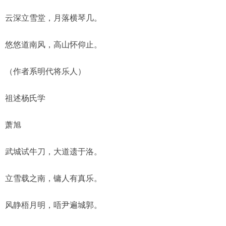
云深立雪堂，月落横琴几。
悠悠道南风，高山怀仰止。
（作者系明代将乐人）
祖述杨氏学
萧旭
武城试牛刀，大道遗于洛。
立雪载之南，镛人有真乐。
风静梧月明，唔尹遍城郭。