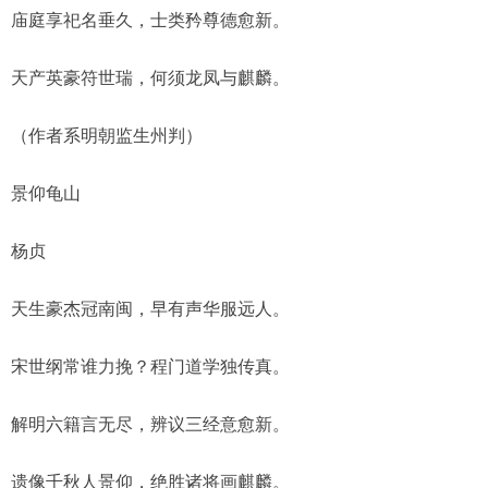
庙庭享祀名垂久，士类矜尊德愈新。
天产英豪符世瑞，何须龙凤与麒麟。
（作者系明朝监生州判）
景仰龟山
杨贞
天生豪杰冠南闽，早有声华服远人。
宋世纲常谁力挽？程门道学独传真。
解明六籍言无尽，辨议三经意愈新。
遗像千秋人景仰，绝胜诸将画麒麟。