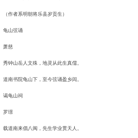
（作者系明朝将乐县岁贡生）
龟山弦诵
萧慈
秀钟山岳人文殊，地灵从此生真儒。
道南书院龟山下，至今弦诵盈乡闾。
谒龟山祠
罗璟
载道南来倡八闽，先生学业贯天人。