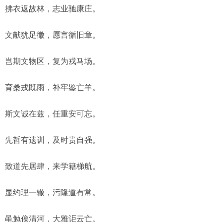
拂衣返故林，志业驰康庄。
文献犹足徵，愿言循旧章。
岂期文物区，复为戎马场。
育桑戎既雨，补牢鉴亡羊。
斯文诚在兹，任重安可忘。
先哲有遗训，及时贵自强。
致道先居肆，来学籍梯航。
显约理一辙，污隆道有常。
黾勉俟清河，大雅讵云亡。