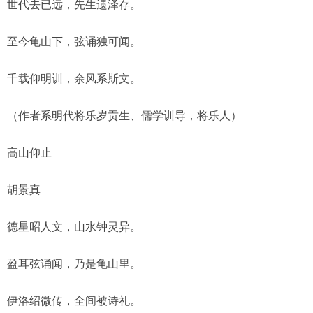
世代去已远，先生遗泽存。
至今龟山下，弦诵独可闻。
千载仰明训，余风系斯文。
（作者系明代将乐岁贡生、儒学训导，将乐人）
高山仰止
胡景真
德星昭人文，山水钟灵异。
盈耳弦诵闻，乃是龟山里。
伊洛绍微传，全间被诗礼。