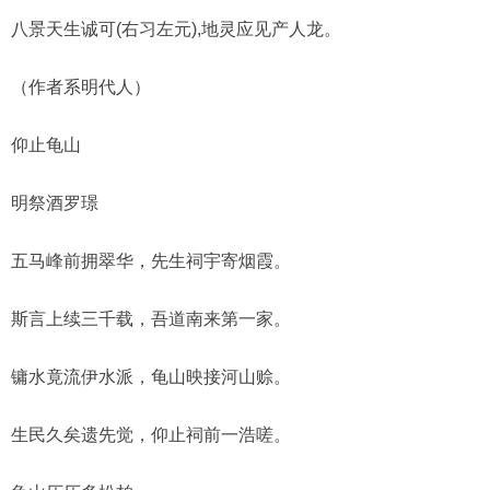
八景天生诚可(右习左元),地灵应见产人龙。
（作者系明代人）
仰止龟山
明祭酒罗璟
五马峰前拥翠华，先生祠宇寄烟霞。
斯言上续三千载，吾道南来第一家。
镛水竟流伊水派，龟山映接河山赊。
生民久矣遗先觉，仰止祠前一浩嗟。