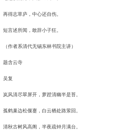
再得志草庐，中心还自伤。
短言述所闻，敢辞小子狂。
（作者系清代无锡东林书院主讲）
题含云寺
吴复
岚风清尽翠屏开，萝蹬清幽半是苔。
孤鹤巢边松偃蹇，白云栖处路萦回。
清秋古树风高阁，半夜疏钟月满台。