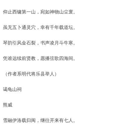
仰止西镛第一山，宛如神物山尘寰。
虽无五卜通灵穴，幸有千年载道坛。
琴韵引风金石裂，书声凌月斗牛寒。
凭谁远续前贤教，愿播弦歌四海间。
（作者系明代将乐县举人）
谒龟山祠
熊威
雪融伊洛载归闽，继往开来有七人。