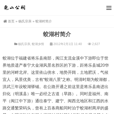
首页
»
杨氏宗亲
»
蛟湖村简介
蛟湖村简介
杨氏宗亲
,
蛟湖乡情
2012年2月1日 11:40
2,627
蛟湖位于福建省将乐县南部，闽江支流金溪中下游即位于世
界地质遗产泰宁大金湖风景名胜区的下游，距将乐县城20华
里的河畔北岸。这里依山傍水，地势开阔，土地肥沃，气候
宜人，风景优美，古有“蛟湖八景”之称。明清时期为蛟湖都，
洪武三年设蛟湖驿铺。在公路开通之前这里是将乐县南进出
归化（明溪县）唯一必经之古道（旱路）。同时是福州、南
平（闽江中下游）通往泰宁、建宁、闽西北地区和江西的水
路交通繁荣码头，曾有上百条商船同时泊于蛟湖村两岸的盛