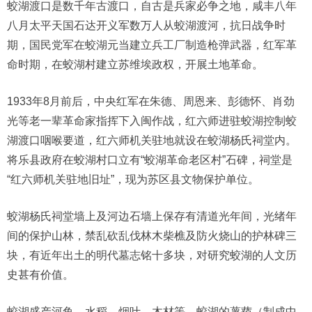
蛟湖渡口是数千年古渡口，自古是兵家必争之地，咸丰八年
八月太平天国石达开义军数万人从蛟湖渡河，抗日战争时
期，国民党军在蛟湖元当建立兵工厂制造枪弹武器，红军革
命时期，在蛟湖村建立苏维埃政权，开展土地革命。
1933年8月前后，中央红军在朱德、周恩来、彭德怀、肖劲
光等老一辈革命家指挥下入闽作战，红六师进驻蛟湖控制蛟
湖渡口咽喉要道，红六师机关驻地就设在蛟湖杨氏祠堂内。
将乐县政府在蛟湖村口立有“蛟湖革命老区村”石碑，祠堂是
“红六师机关驻地旧址”，现为苏区县文物保护单位。
蛟湖杨氏祠堂墙上及河边石墙上保存有清道光年间，光绪年
间的保护山林，禁乱砍乱伐林木柴樵及防火烧山的护林碑三
块，有近年出土的明代墓志铭十多块，对研究蛟湖的人文历
史甚有价值。
蛟湖盛产河鱼、水稻、烟叶、木材等，蛟湖的薯蓣（制成中