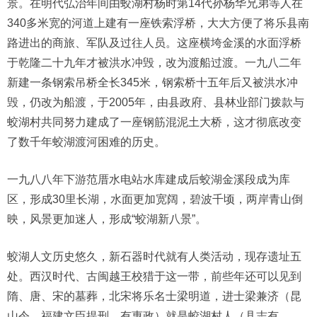
景。在明代弘治年间由蛟湖村杨时第14代孙杨华兄弟等人在
340多米宽的河道上建有一座铁索浮桥，大大方便了将乐县南
路进出的商旅、军队及过往人员。这座横垮金溪的水面浮桥
于乾隆二十九年才被洪水冲毁，改为渡船过渡。一九八二年
新建一条钢索吊桥全长345米，钢索桥十五年后又被洪水冲
毁，仍改为船渡，于2005年，由县政府、县林业部门拨款与
蛟湖村共同努力建成了一座钢筋混泥土大桥，这才彻底改变
了数千年蛟湖渡河困难的历史。
一九八八年下游范厝水电站水库建成后蛟湖金溪段成为库
区，形成30里长湖，水面更加宽阔，碧波千顷，两岸青山倒
映，风景更加迷人，形成“蛟湖新八景”。
蛟湖人文历史悠久，新石器时代就有人类活动，现存遗址五
处。西汉时代、古闽越王校猎于这一带，前些年还可以见到
隋、唐、宋的墓葬，北宋将乐名士梁明道，进士梁兼济（昆
山令、福建文臣提刑、有惠政）就是蛟湖村人（县志有