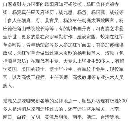
自家资财去办国事的凤阳府知府杨汝桢，杨旺曾任光禄寺
卿，杨翼真任应天府经历，杨九思、杨岱、杨国薦、杨铨等
十多人任朝庭、府、县官员，杨汝材任朝庭太医院医官，杨
应德任龟山书院院长等等，有的以书画丹青，习青囊之术悬
壶济世，更多的是在家乡辛勤耕作，建设家园。蛟湖在红军
革命时期，青年杨荣富等多人参加红军而去，有参加苏维埃
政权，为红军革命做出过重大贡献的杨明樟等人。蛟湖（包
括顺昌郑坊）在现代有中专、大专以上毕业生50多人，有留
学英国、美国的硕士、博士毕业生，有军校毕业生，现役军
官，以及高级工程师、主任医师、高级教师等专业技术人员
多人。
蛟湖又是棘聊繁衍各地的发祥地之一，顺昌郑坊现有杨姓300
多人是清初从蛟湖迁移过去的，还有迁往将乐城关、水南、
南口、白莲、光明、黄潭及明溪、南平、浙江、台湾等地。