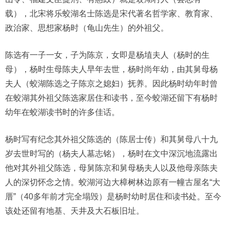
载），北宋将乐蛟湖名士陈选是宋代著名哲学家、教育家、
政治家、思想家杨时（龟山先生）的外祖父。
陈选有一子一女，子为陈京，女即是杨埴夫人（杨时的生
母），杨时生母陈夫人早年去世，杨时尚年幼，由其舅母杨
夫人（蛟湖陈选之子陈京之媳妇）抚养。因此杨时幼年时曾
在蛟湖其外祖父陈选家居住和读书，至今蛟湖还留下有杨时
幼年在蛟湖读书时的许多佳话。
杨时写有纪念其外祖父陈选的（陈居士传）和其舅母八十九
岁去世时写的（杨夫人墓志铭），杨时在文中深沉地流露出
他对其外祖父陈选，母舅陈京和舅母杨夫人以及他母亲陈夫
人的深切怀念之情。蛟湖河边大樟树林边原有一幢古屋名“大
厝”（40多年前才完全塌毁）是杨时幼时居住和读书处。至今
该处还留有地基、天井及大石板旧址。