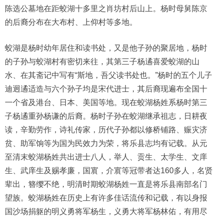
陈选公墓地在距蛟湖十多里之肖坊村后山上。杨时母舅陈京
的后裔分布在大布村、上仰村等多地。
蛟湖是杨时幼年居住和读书处，又是他子孙的聚居地，杨时
的子孙与蛟湖村有密切来往，其第三子杨遹喜爱蛟湖的山
水、在其斋记中写有“斯地，吾父读书处也。”杨时的五个儿子
迪迥遹适造与六个孙子均是宋代进士，其后裔现遍布全国十
一个省及港台、日本、美国等地。现在蛟湖杨姓系杨时第三
子杨遹重孙杨谦的后裔。杨时子孙在蛟湖继承祖志，日耕夜
读，辛勤劳作，诗礼传家，历代子孙都以修桥铺路、赈灾济
贫、助军饷等为国为民效力为荣，将乐县志均有记载。从元
至清末蛟湖杨姓共出进士八人，举人、贡生、太学生、文庠
生、武庠生及赐孝廉，国賔，介賔等冠带者达160多人，名贤
辈出，簪缨不绝，明清时期蛟湖杨姓一直是将乐县南部名门
望族。蛟湖杨姓在历史上有许多佳话流传和记载，有以身报
国沙场捐躯的明义勇将军杨生，义勇大将军杨林佑，有用尽