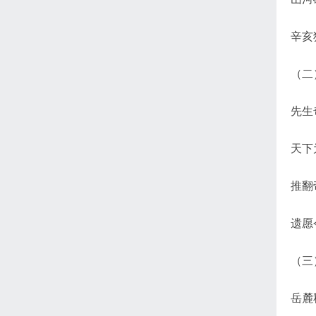
辛亥
（二
先生
天下
推翻
遗愿
（三
岳麓