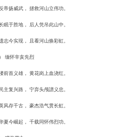
反帝扬威武， 拯救河山立伟功。
长眠于胜地， 后人凭吊此山中。
遗志今实现， 且看河山焕彩虹。
） 缅怀辛亥先烈
搂前首义雄， 黄花岗上血浇红。
民主复兴路， 宁弃头颅譜义忠。
英风存千古， 豪杰浩气贯长虹。
华夏今崛起， 千载同怀伟烈功。