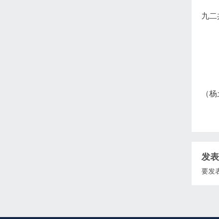
九二
（杨
发表
要发