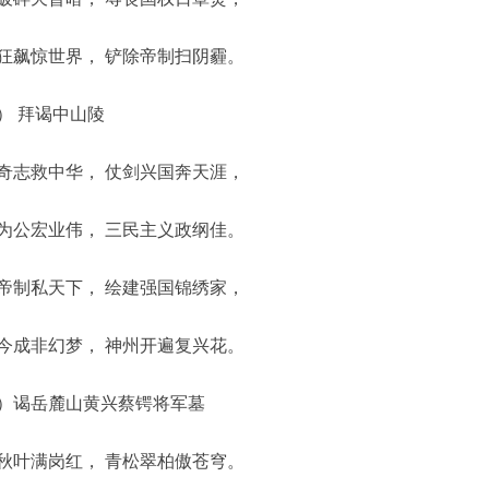
狂飙惊世界， 铲除帝制扫阴霾。
） 拜谒中山陵
奇志救中华， 仗剑兴国奔天涯，
为公宏业伟， 三民主义政纲佳。
帝制私天下， 绘建强国锦绣家，
今成非幻梦， 神州开遍复兴花。
）谒岳麓山黄兴蔡锷将军墓
秋叶满岗红， 青松翠柏傲苍穹。