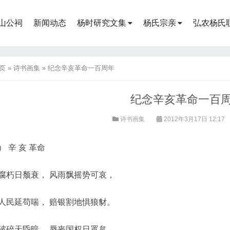
山公祠
新闻动态
杨时研究文集
杨氏宗亲
弘农杨氏
页
»
诗书画集
»
纪念辛亥革命一百周年
纪念辛亥革命一百
诗书画集
2012年3月17日 12:17
） 辛 亥 革命
腐朽日颓衰， 风雨飘摇势可哀，
人民延苟喘， 赔银割地惧狼豺。
破碎天昏暗， 辱丧国权日罩炱，