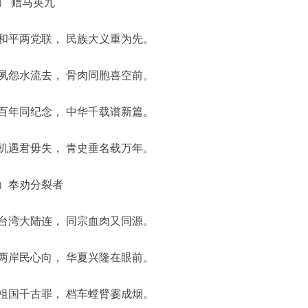
） 赠马英九
和平两党联， 民族大义重为先。
夙怨水流去， 骨肉同胞喜空前。
百年同纪念， 中华千载谱新篇。
机遇君毋失， 青史垂名载万年。
）奉劝分裂者
台湾大陆连， 同宗血肉又同源。
两岸民心向， 华夏兴隆在眼前。
祖国千古罪， 档车螳臂霎成烟。