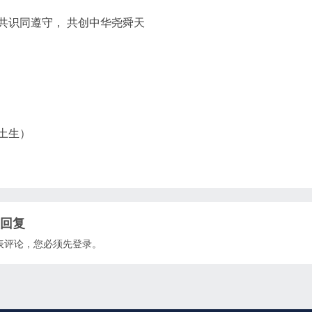
共识同遵守， 共创中华尧舜天
土生）
回复
表评论，您必须先
登录
。