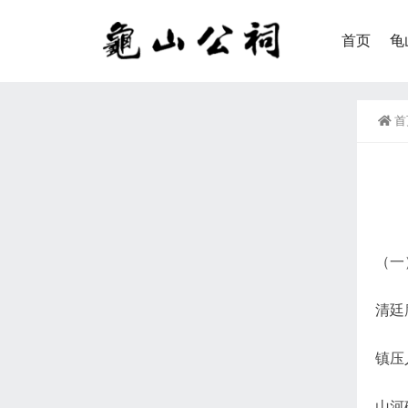
首页
龟
首
（一
清廷
镇压
山河