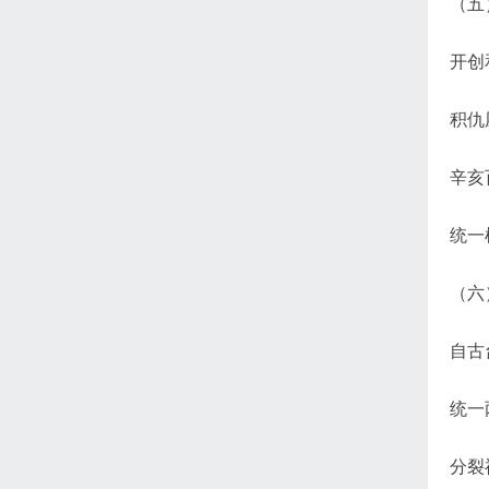
（五
开创
积仇
辛亥
统一
（六
自古
统一
分裂